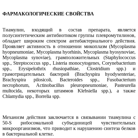
ФАРМАКОЛОГИЧЕСКИЕ СВОЙСТВА
Тиамулин, входящий в состав препарата, является
полусинтетическим антибиотиком группы плевромутилинов,
обладает широким спектром антибактериального действия.
Проявляет активность в отношении микоплазм (Mycoplasma
hyopneumoniae, Mycoplasma hyorhinis, Mycoplasma hyosynoviae,
Mycoplasma synoviae), грамположительных (Staphylococcus
spp., Streptococcus spp., Listeria monocytogenes, Corynebacterium
spp., Erysipelothrix rhusiopathiae, Clostridium spp.) и
грамотрицательных бактерий (Brachyspira hyodysenteriae,
Brachyspira pilosicoli, Bacteroides spp., Fusobacterium
necrophorum, Actinobacillus pleuropneumoniae, Pasteurella
multocida, некоторых штаммов Klebsiella spp.), а также
Chlamydia spp., Borrelia spp.
Механизм действия заключается в связывании тиамулина с
50-S рибосомальной субъединицей чувствительных
микроорганизмов, что приводит к нарушению синтеза белков
в бактериальной клетке.