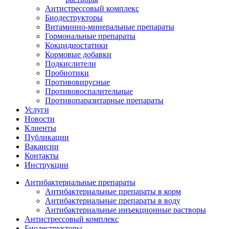
Антистрессовый комплекс
Биодеструкторы
Витаминно-минеральные препараты
Гормональные препараты
Кокцидиостатики
Кормовые добавки
Подкислители
Пробиотики
Противовирусные
Противовоспалительные
Противопаразитарные препараты
Услуги
Новости
Клиенты
Публикации
Вакансии
Контакты
Инструкции
Антибактериальные препараты
Антибактериальные препараты в корм
Антибактериальные препараты в воду
Антибактериальные инъекционные растворы
Антистрессовый комплекс
Биодеструкторы