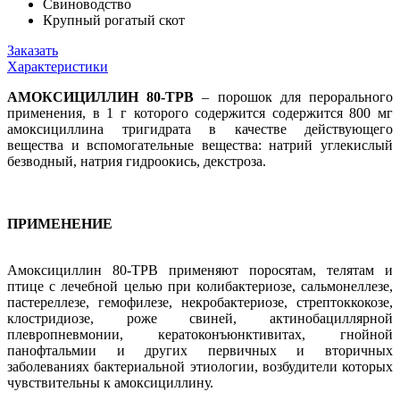
Свиноводство
Крупный рогатый скот
Заказать
Характеристики
АМОКСИЦИЛЛИН 80-ТРВ
– порошок для перорального
применения, в 1 г которого содержится содержится 800 мг
амоксициллина тригидрата в качестве действующего
вещества и вспомогательные вещества: натрий углекислый
безводный, натрия гидроокись, декстроза.
ПРИМЕНЕНИЕ
Амоксициллин 80-ТРВ применяют поросятам, телятам и
птице с лечебной целью при колибактериозе, сальмонеллезе,
пастереллезе, гемофилезе, некробактериозе, стрептоккокозе,
клостридиозе, роже свиней, актинобациллярной
плевропневмонии, кератоконъюнктивитах, гнойной
панофтальмии и других первичных и вторичных
заболеваниях бактериальной этиологии, возбудители которых
чувствительны к амоксициллину.