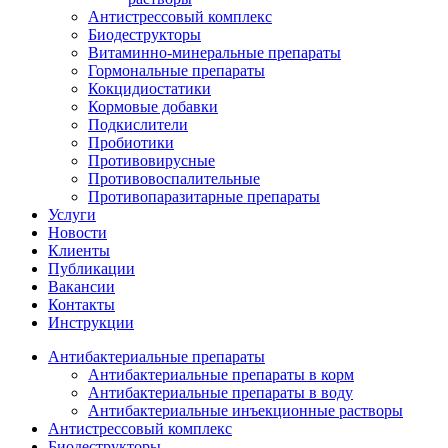
Антистрессовый комплекс
Биодеструкторы
Витаминно-минеральные препараты
Гормональные препараты
Кокцидиостатики
Кормовые добавки
Подкислители
Пробиотики
Противовирусные
Противовоспалительные
Противопаразитарные препараты
Услуги
Новости
Клиенты
Публикации
Вакансии
Контакты
Инструкции
Антибактериальные препараты
Антибактериальные препараты в корм
Антибактериальные препараты в воду
Антибактериальные инъекционные растворы
Антистрессовый комплекс
Биодеструкторы