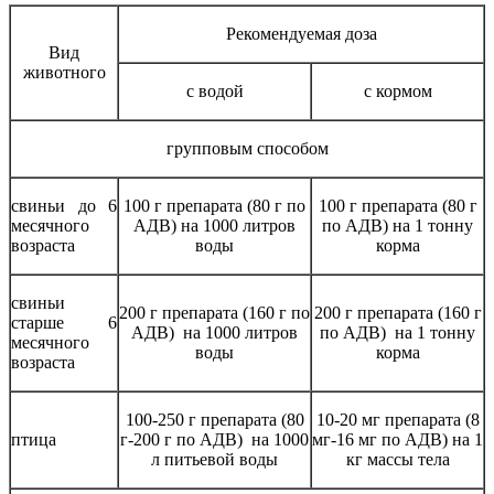
Рекомендуемая доза
Вид
животного
с водой
с кормом
групповым способом
свиньи до 6
100 г препарата (80 г по
100 г препарата (80 г
месячного
АДВ) на 1000 литров
по АДВ) на 1 тонну
возраста
воды
корма
свиньи
200 г препарата (160 г по
200 г препарата (160 г
старше 6
АДВ) на 1000 литров
по АДВ) на 1 тонну
месячного
воды
корма
возраста
100-250 г препарата (80
10-20 мг препарата (8
птица
г-200 г по АДВ) на 1000
мг-16 мг по АДВ) на 1
л питьевой воды
кг массы тела