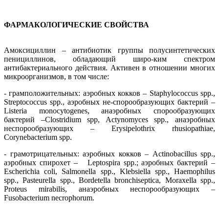
ФАРМАКОЛОГИЧЕСКИЕ СВОЙСТВА
Амоксициллин – антибиотик группы полусинтетических
пенициллинов, обладающий широ-ким спектром
антибактериального действия. Активен в отношении многих
микроорганизмов, в том числе:
- грамположительных: аэробных кокков – Staphylococcus spp.,
Streptococcus spp., аэробных не-спорообразующих бактерий –
Listeria monocytogenes, анаэробных спорообразующих
бактерий –Clostridium spp, Actynomyces spp., анаэробных
неспорообразующих – Erysipelothrix rhusiopathiae,
Corynebacterium spp.
- грамотрицательных: аэробных кокков – Actinobacillus spp.,
аэробных спирохет – Leptospira spp.; аэробных бактерий –
Escherichia coli, Salmonella spp., Klebsiella spp., Haemophilus
spp., Pasteurella spp., Bordetella bronchiseptica, Moraxella spp.,
Proteus mirabilis, анаэробных неспорообразующих –
Fusobacterium necrophorum.