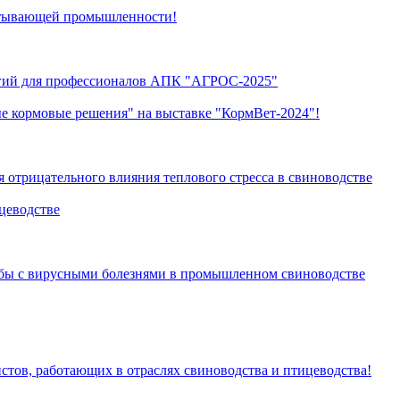
батывающей промышленности!
огий для профессионалов АПК "АГРОС-2025"
е кормовые решения" на выставке "КормВет-2024"!
отрицательного влияния теплового стресса в свиноводстве
цеводстве
ьбы с вирусными болезнями в промышленном свиноводстве
стов, работающих в отраслях свиноводства и птицеводства!