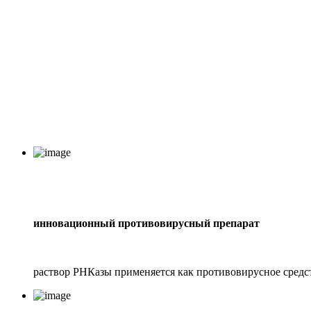
Ваш продукт №1
в борьбе с тепловым стр
ТРИВИДЖЕКТ 5%-ТРВ
инновационный противовирусный препарат
раствор РНКазы применяется как противовирусное сред