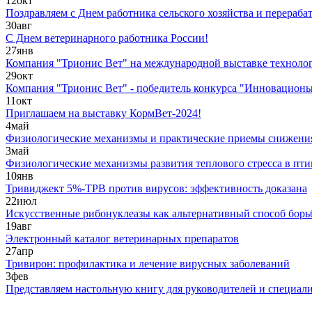
12
окт
Поздравляем с Днем работника сельского хозяйства и перера
30
авг
С Днем ветеринарного работника России!
27
янв
Компания "Трионис Вет" на международной выставке технол
29
окт
Компания "Трионис Вет" - победитель конкурса "Инновационы
11
окт
Приглашаем на выставку КормВет-2024!
4
май
Физиологические механизмы и практические приемы снижения 
3
май
Физиологические механизмы развития теплового стресса в пти
10
янв
Тривиджект 5%-ТРВ против вирусов: эффективность доказана
22
июл
Искусственные рибонуклеазы как альтернативный способ бор
19
авг
Электронный каталог ветеринарных препаратов
27
апр
Тривирон: профилактика и лечение вирусных заболеваний
3
фев
Представляем настольную книгу для руководителей и специали