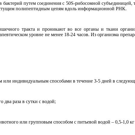
 бактерий путем соединения с 50S-рибосомной субъединицей, т
астущим полипептидным цепям вдоль информационной РНК.
шечного тракта и проникают во все органы и ткани организ
ерапевтическом уровне не менее 18-24 часов. Из организма преп
 или индивидуальным способами в течение 3-5 дней в следующ
о два раза в сутки с водой;
 животного или групповым способом с питьевой водой – 0,5-1,0 кг