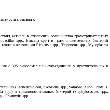
тивности препарата.
йствия, активен в отношении большинства грамотрицательных
ctinobacillus spp., Brucella spp.) и грамположительных бактерий
.), а также в отношении Rickettsia spp., Treponema spp., Mycoplasma
ания с 30S рибосомальной субъединицей у чувствительных к
 (Escherichia coli, Klebsiella spp., Salmonella spp., Proteus
ucella spp.) и грамположительных бактерий (Staphylococcus spp.,
pp., Chlamydia spp.