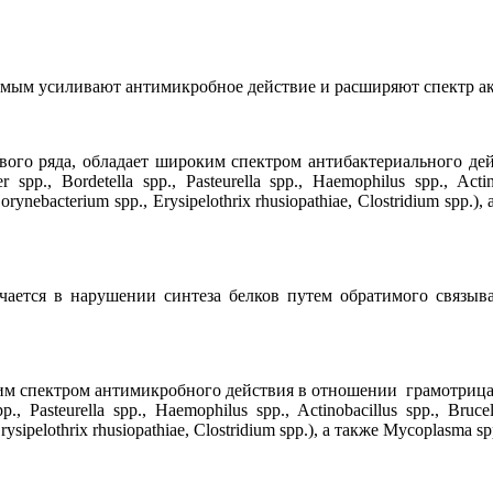
амым усиливают антимикробное действие и расширяют спектр ак
ого ряда, обладает широким спектром антибактериального де
cter spp., Bordetella spp., Pasteurella spp., Haemophilus spp., A
Corynebacterium spp., Erysipelothrix rhusiopathiae, Clostridium spp
ючается в нарушении синтеза белков путем обратимого связыв
спектром антимикробного действия в отношении грамотрицательных
pp., Pasteurella spp., Haemophilus spp., Actinobacillus spp., Br
rysipelothrix rhusiopathiae, Clostridium spp.), а также Mycoplasma s