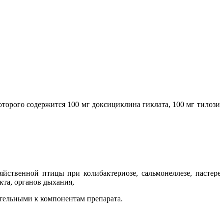
торого содержится 100 мг доксициклина гиклата, 100 мг тилозин
яйственной птицы при колибактериозе, сальмонеллезе, пастерел
та, органов дыхания,
тельными к компонентам препарата.