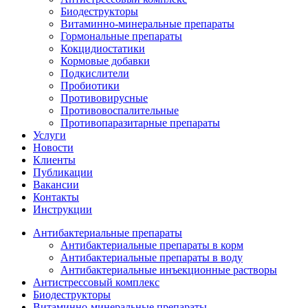
Биодеструкторы
Витаминно-минеральные препараты
Гормональные препараты
Кокцидиостатики
Кормовые добавки
Подкислители
Пробиотики
Противовирусные
Противовоспалительные
Противопаразитарные препараты
Услуги
Новости
Клиенты
Публикации
Вакансии
Контакты
Инструкции
Антибактериальные препараты
Антибактериальные препараты в корм
Антибактериальные препараты в воду
Антибактериальные инъекционные растворы
Антистрессовый комплекс
Биодеструкторы
Витаминно-минеральные препараты