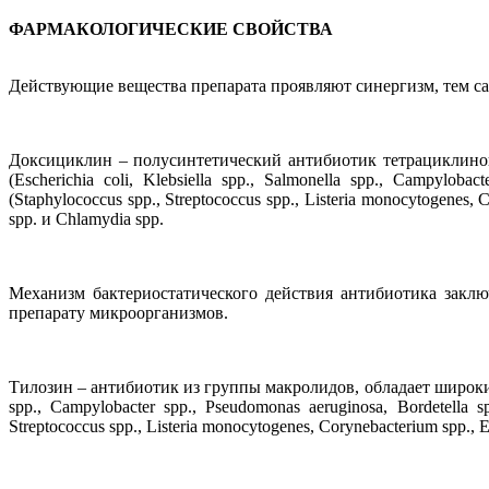
ФАРМАКОЛОГИЧЕСКИЕ СВОЙСТВА
Действующие вещества препарата проявляют синергизм, тем с
Доксициклин – полусинтетический антибиотик тетрациклинов
(Esсherichia coli, Klebsiella spp., Salmonella spp., Campyloba
(Staphylococcus spp., Streptococcus spp., Listeria monocytogenes, 
spp. и Chlamydia spp.
Механизм бактериостатического действия антибиотика закл
препарату микроорганизмов.
Тилозин – антибиотик из группы макролидов, обладает широким 
spp., Campylobacter spp., Pseudomonas aeruginosa, Bordetella s
Streptococcus spp., Listeria monocytogenes, Corynebacterium spp., E