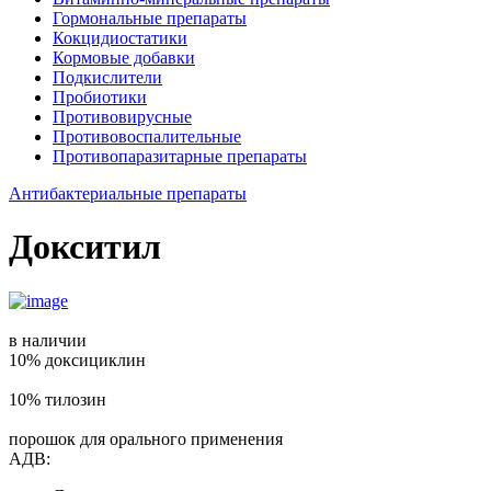
Гормональные препараты
Кокцидиостатики
Кормовые добавки
Подкислители
Пробиотики
Противовирусные
Противовоспалительные
Противопаразитарные препараты
Антибактериальные препараты
Докситил
в наличии
10% доксициклин
10% тилозин
порошок для орального применения
АДВ: