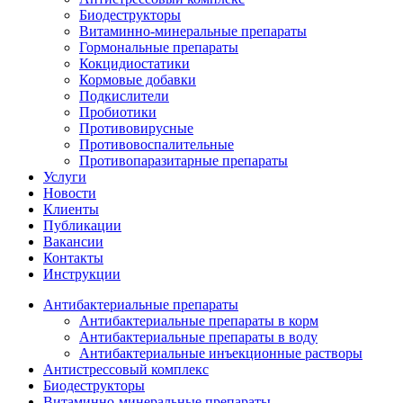
Биодеструкторы
Витаминно-минеральные препараты
Гормональные препараты
Кокцидиостатики
Кормовые добавки
Подкислители
Пробиотики
Противовирусные
Противовоспалительные
Противопаразитарные препараты
Услуги
Новости
Клиенты
Публикации
Вакансии
Контакты
Инструкции
Антибактериальные препараты
Антибактериальные препараты в корм
Антибактериальные препараты в воду
Антибактериальные инъекционные растворы
Антистрессовый комплекс
Биодеструкторы
Витаминно-минеральные препараты