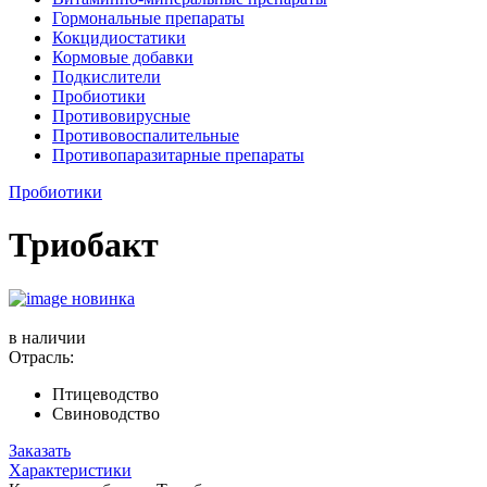
Гормональные препараты
Кокцидиостатики
Кормовые добавки
Подкислители
Пробиотики
Противовирусные
Противовоспалительные
Противопаразитарные препараты
Пробиотики
Триобакт
новинка
в наличии
Отрасль:
Птицеводство
Свиноводство
Заказать
Характеристики