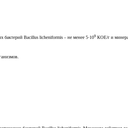
9
ктерий Bacillus licheniformis – не менее 5·10
КОЕ/г и минера
ганизмов.