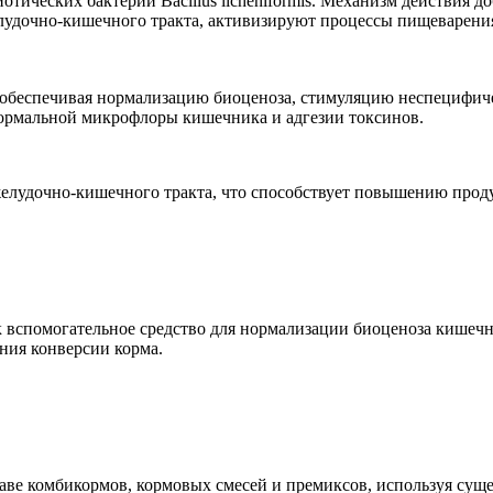
отических бактерий Bacillus licheniformis. Механизм действия
лудочно-кишечного тракта, активизируют процессы пищеварени
 обеспечивая нормализацию биоценоза, стимуляцию неспецифич
нормальной микрофлоры кишечника и адгезии токсинов.
желудочно-кишечного тракта, что способствует повышению прод
 вспомогательное средство для нормализации биоценоза кишечн
ния конверсии корма.
аве комбикормов, кормовых смесей и премиксов, используя сущ